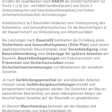
erfüllen die Qualifikation nach
RAB30
als Sonderfachmann für
Stufe 1 (z.B. Ein- und Mehrfamilienhäuser) und Stufe 2
(Industriebauten und Geschoßwohnungsbau) mit hohen
sicherheitstechnischen Anforderungen.
Arbeitsschutz auf Baustellen bedeutet eine Verbesserung des
Sicherheits- und Gesundheitsschutzes für die Beschäftigten in
der Bauwirtschaft zur Reduzierung von Arbeitsunfällen.
Die Leistungen nach
BaustellV
beinhalten die Erstellung eines
Sicherheits-und Gesundheitsplanes (SiGe-Plan
) nach einem
objektspezifischen Bauzeitenplan, einer
Vorankündigung
, einer
Baustellenordnung
, eine
Unterlage für spätere Arbeiten
am
Bauwerk,
Baustellenbegehungen
mit Dokumentation und
Prävention von Sicherheitsrisiken
sowie
Sicherheitsunterweisungen
von Mitarbeitern der einzelnen
Gewerke.
Je nach
Gefährdungspotential
der anstehenden Arbeiten
müssen vorab
Gefährdungsbeurteilungen
erstellt und
entsprechend weitergegeben werden. Die Sicherheit am Bau ist
wesentlicher Bestandteil, um einen reibungslosen Ablauf der
beschäftigten Gewerke auf der Baustelle zu gewährleisten.
Im Bereich
Maschinenbau
betreuen wir den Neubau und
Modernisierungen von Industrieanlagen im